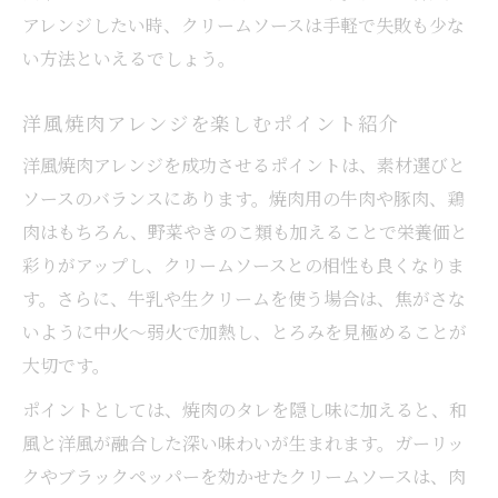
焼肉とガーリッククリームソースの絶妙な
アレンジしたい時、クリームソースは手軽で失敗も少な
調和
い方法といえるでしょう。
ガーリック香る焼肉クリームソースの作り
洋風焼肉アレンジを楽しむポイント紹介
方
焼肉を引き立てるガーリッククリームの工
洋風焼肉アレンジを成功させるポイントは、素材選びと
夫
ソースのバランスにあります。焼肉用の牛肉や豚肉、鶏
肉はもちろん、野菜やきのこ類も加えることで栄養価と
まろやかさ際立つ焼肉クリームソース活用
彩りがアップし、クリームソースとの相性も良くなりま
法
す。さらに、牛乳や生クリームを使う場合は、焦がさな
焼肉とガーリッククリームで洋風アレンジ
いように中火～弱火で加熱し、とろみを見極めることが
時短で完成！簡単焼肉クリームソースのコツ
大切です。
焼肉クリームソースを時短で作る方法
ポイントとしては、焼肉のタレを隠し味に加えると、和
忙しい日の焼肉クリームソース時短術
風と洋風が融合した深い味わいが生まれます。ガーリッ
焼肉に合う簡単クリームソースレシピ集
クやブラックペッパーを効かせたクリームソースは、肉
手軽な焼肉クリームソースのポイント整理