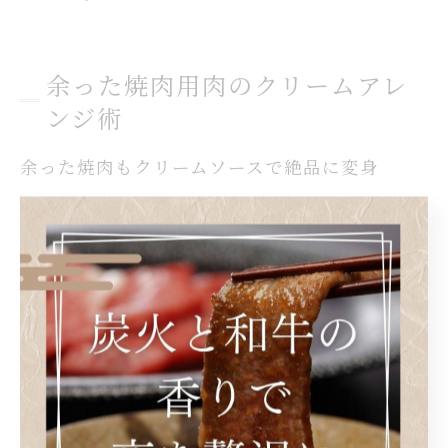
余った焼肉用肉のクリームアレ
ンジ術
余った焼肉もクリームソースで絶品に変身
焼肉が余ってしまったとき、翌日の献立に困ることはあ
りませんか。そんな時こそ、クリームソースを活用する
ことで、余った焼肉がまるで新しいメインディッシュに
生まれ変わります。クリームソースは牛乳や生クリーム
をベースに、コクとまろやかさが加わり、焼肉の旨味を
引き立ててくれます。
例えば、焼肉の残りを食べやすい大きさにカットし、フ
ライパンで軽く温めてからクリームソースを絡めるだけ