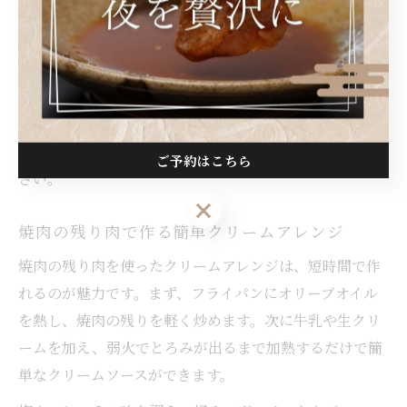
で、洋風の一皿が完成します。ワインやこしょうを少量
加えることで香りもアップし、野菜やパスタと合わせて
も相性抜群です。
余った焼肉を新たな味わいに変えることで、食材の無駄
を防ぎ、家族も喜ぶアレンジメニューが楽しめます。忙
しい日にも手軽にできるため、ぜひ一度試してみてくだ
ご予約はこちら
さい。
ご予約はこちら
焼肉の残り肉で作る簡単クリームアレンジ
焼肉の残り肉を使ったクリームアレンジは、短時間で作
れるのが魅力です。まず、フライパンにオリーブオイル
を熱し、焼肉の残りを軽く炒めます。次に牛乳や生クリ
ームを加え、弱火でとろみが出るまで加熱するだけで簡
単なクリームソースができます。