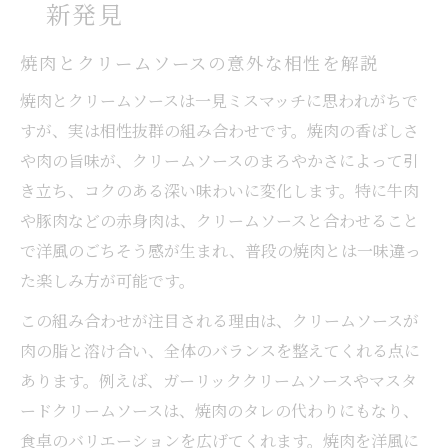
新発見
牛乳で簡単に作れる焼肉クリームレシピ
焼肉とクリームソースの意外な相性を解説
焼肉と牛乳のクリームソース活用術
牛乳ベースの焼肉ソースで洋風に変身
焼肉とクリームソースは一見ミスマッチに思われがちで
すが、実は相性抜群の組み合わせです。焼肉の香ばしさ
焼肉が際立つ牛乳クリームソースのコツ
や肉の旨味が、クリームソースのまろやかさによって引
余った焼肉用肉のクリームアレンジ術
き立ち、コクのある深い味わいに変化します。特に牛肉
余った焼肉もクリームソースで絶品に変身
や豚肉などの赤身肉は、クリームソースと合わせること
焼肉の残り肉で作る簡単クリームアレンジ
で洋風のごちそう感が生まれ、普段の焼肉とは一味違っ
焼肉用肉を活用したクリームソースレシピ
た楽しみ方が可能です。
余った焼肉の新しい使い道とアレンジ例
この組み合わせが注目される理由は、クリームソースが
焼肉のタレとクリームソースの組み合わせ
肉の脂と溶け合い、全体のバランスを整えてくれる点に
術
あります。例えば、ガーリッククリームソースやマスタ
まろやかガーリッククリームソースと焼肉の相
ードクリームソースは、焼肉のタレの代わりにもなり、
性
食卓のバリエーションを広げてくれます。焼肉を洋風に