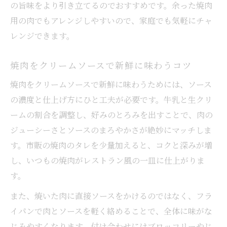
の旨味をより引き立てるのでおすすめです。余った焼肉
焼肉を活かす時短クリームソースの秘訣
用の肉でもアレンジしやすいので、家庭でも気軽にチャ
焼肉とホワイトソースの違いに迫る
レンジできます。
焼肉とホワイトソースの役割と特徴解説
焼肉をクリームソースで新鮮に味わうコツ
焼肉クリームソースとホワイトソース比較
焼肉に合うソースの違いをやさしく解説
焼肉をクリームソースで新鮮に味わうためには、ソース
の濃度と仕上げ方にひと工夫が必要です。牛乳と生クリ
ホワイトソースと焼肉の使い分け方法
ームの割合を調整し、好みのとろみを出すことで、肉の
焼肉クリームソースの特徴と選び方
ジューシーさとソースのまろやかさが絶妙にマッチしま
す。市販の焼肉のタレを少量加えると、コクと深みが増
し、いつもの焼肉がレストラン風の一皿に仕上がりま
す。
また、焼いた肉に直接ソースをかけるのではなく、フラ
イパンで肉とソースを軽く絡めることで、全体に味がな
じみやすくなります。付け合わせにはブロッコリーやじ