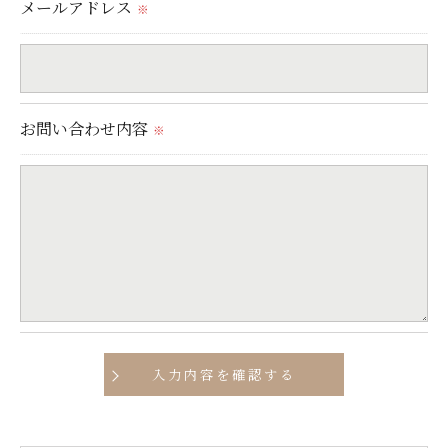
メールアドレス
※
＜個人情報の安全管理＞
当社では、個人情報の漏洩等がなされないよう、適
切に安全管理対策を実施します。
お問い合わせ内容
※
＜個人情報を与えなかった場合に生じる結果＞
必要な情報を頂けない場合は、それに対応した当社
のサービスをご提供できない場合がございますので
予めご了承ください。
＜個人情報の開示･訂正・削除･利用停止の手続につ
いて＞
当社では、お客様の個人情報の開示･訂正･削除・利
用停止の手続を定めさせて頂いております。
ご本人である事を確認のうえ、対応させて頂きま