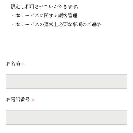
限定し利用させていただきます。
・本サービスに関する顧客管理
・本サービスの運営上必要な事項のご連絡
＜個人情報の提供について＞
当社ではお客様の同意を得た場合または法令に定め
られた場合を除き、
お名前
※
取得した個人情報を第三者に提供することはいたし
ません。
＜個人情報の委託について＞
お電話番号
※
当社では、利用目的の達成に必要な範囲において、
個人情報を外部に委託する場合があります。
これらの委託先に対しては個人情報保護契約等の措
置をとり、適切な監督を行います。