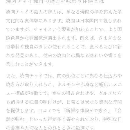
焼肉チャイ独自の魅力を味わう体験とは
焼肉チャイが示す食文化交流の軌跡とは
焼肉文化の発展に異文化が与えた影響
焼肉チャイの最大の魅力は、単なる焼肉の枠を超えた多
文化的な食体験にあります。焼肉は日本国内で親しまれ
焼肉体験が国際的な絆を深める理由を紹介
ていますが、チャイという要素が加わることで、より国
焼肉チャイの発祥と歴史に迫る
際色豊かな雰囲気が演出されます。例えば、さまざまな
焼肉チャイ誕生の物語と歴史的背景解説
香辛料や独自のタレが使われることで、食べるたびに新
焼肉の発祥についての諸説と真実を探る
たな発見があり、従来の焼肉とは異なる味わいや香りを
焼肉チャイの歴史から学ぶ食文化の進化
楽しむことができます。
焼肉のルーツと時代ごとの変遷を紐解く
また、焼肉チャイでは、肉の部位ごとに異なる仕込みや
焼肉チャイが歩んだ歴史のエピソード紹介
焼き方が取り入れられ、ホルモンや赤身など幅広いメニ
食文化を彩る焼肉の秘密を探究
ュー構成が特徴です。食材の組み合わせや、グルメな方
焼肉に隠された味の秘密を丁寧に解説
も納得する独自の味付けが、日常とは異なる贅沢な時間
焼肉チャイが食卓で果たす役割と魅力
を提供します。口コミでも「新鮮な体験ができた」「会
話が弾む」といった声が多く寄せられており、特別な日
焼肉の調理法と食文化の深い関係性とは
の食事や大切な人とのひとときに最適です。
焼肉チャイの美味しさを支える工夫紹介