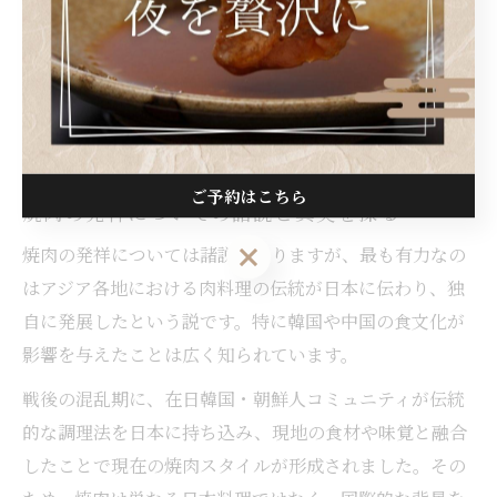
す。
具体的には、肉の部位ごとの扱い方や味付け、提供スタ
イルにその歴史が表れています。焼肉チャイは、食卓を
囲む人々の会話や交流を大切にしながら、時代ごとの工
夫や知恵が受け継がれてきた証といえるでしょう。
ご予約はこちら
焼肉の発祥についての諸説と真実を探る
ご予約はこちら
焼肉の発祥については諸説がありますが、最も有力なの
はアジア各地における肉料理の伝統が日本に伝わり、独
自に発展したという説です。特に韓国や中国の食文化が
影響を与えたことは広く知られています。
戦後の混乱期に、在日韓国・朝鮮人コミュニティが伝統
的な調理法を日本に持ち込み、現地の食材や味覚と融合
したことで現在の焼肉スタイルが形成されました。その