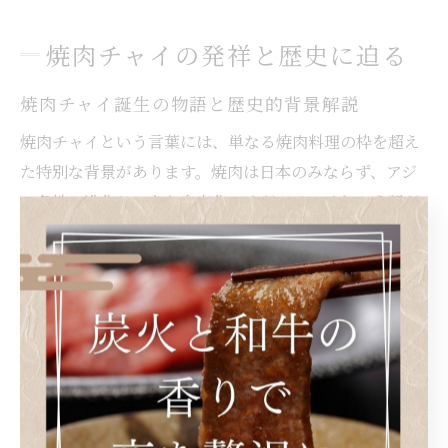
焼肉チャイの発祥と歴史に迫る
焼肉チャイ誕生の物語と歴史的背景解説
焼肉チャイという言葉には、単なる焼肉料理の枠を超え
た特別な背景があります。焼肉は日本のみならず、アジ
ア各地で進化してきた食文化ですが、チャイという語が
加わることで、その歴史的背景や発祥の物語に独自の彩
りが添えられます。
焼肉チャイの誕生には、国際的な交流や移民の歴史も深
く関係しています。例えば、戦後の日本では各国の調理
法やスパイスが取り入れられたことで、従来の焼肉に新
たなアレンジが加わりました。こうした多様な文化が融
合し、焼肉チャイという新たなジャンルが生まれたので