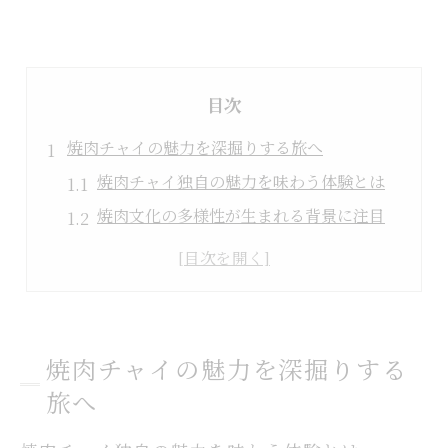
目次
焼肉チャイの魅力を深掘りする旅へ
焼肉チャイ独自の魅力を味わう体験とは
焼肉文化の多様性が生まれる背景に注目
焼肉チャイで感じる食の贅沢なひととき
焼肉の奥深さを知るためのポイント解説
焼肉チャイが特別な食事を演出する理由
異文化交流が生んだ焼肉の奥深さ
焼肉チャイの魅力を深掘りする
焼肉に見る異文化の融合と独自性を考察
旅へ
焼肉の国際的な広がりと文化的背景解説