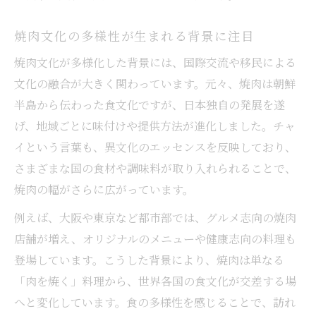
焼肉体験がもたらす五感の楽しみ方とは
焼肉文化の多様性が生まれる背景に注目
伝統に息づく焼肉チャイの背景とは
焼肉文化が多様化した背景には、国際交流や移民による
焼肉チャイが伝統文化に根付く理由とは
文化の融合が大きく関わっています。元々、焼肉は朝鮮
焼肉の歴史ある背景から読み解く魅力
半島から伝わった食文化ですが、日本独自の発展を遂
焼肉チャイと地域ごとの特色を考察する
げ、地域ごとに味付けや提供方法が進化しました。チャ
焼肉体験が伝統行事と結びつく意味を解説
イという言葉も、異文化のエッセンスを反映しており、
焼肉の伝統が現代に受け継がれる仕組み
さまざまな国の食材や調味料が取り入れられることで、
焼肉の幅がさらに広がっています。
焼肉体験で感じる国際的なつながり
焼肉を通じた国際交流の実例を紹介
例えば、大阪や東京など都市部では、グルメ志向の焼肉
店舗が増え、オリジナルのメニューや健康志向の料理も
焼肉チャイで感じる世界とのつながり方
登場しています。こうした背景により、焼肉は単なる
焼肉文化が国境を越えて広がる理由解説
「肉を焼く」料理から、世界各国の食文化が交差する場
焼肉体験が生む多様な価値観の共有とは
へと変化しています。食の多様性を感じることで、訪れ
焼肉チャイを介した異文化理解の深め方