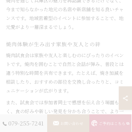
焼肉を通じて兵庫区の魅力を再認識できるだけでなく、
今まで知らなかった地元の名店や新店舗を知る良いチャ
ンスです。地域密着型のイベントに参加することで、地
元愛がより一層深まるでしょう。
焼肉体験が生み出す家族や友人との絆
焼肉試食会は家族や友人と楽しむのにぴったりのイベン
トです。焼肉を囲むことで自然と会話が弾み、普段とは
違う特別な時間を共有できます。たとえば、焼き加減を
相談したり、おすすめの部位を交換し合ったりと、コミ
ュニケーションが広がります。
また、試食会では参加者同士で感想を伝え合う場面も多
く、食の好みや新しい発見を分かち合うことで、より一
層の絆が生まれます。特にお子さま連れのご家族や、久
079-255-7241
お問い合わせ
ご予約はこちら
しぶりに集まる友人グループには、焼肉体験が思い出作