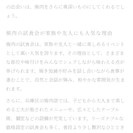
焼肉初心者にも試食会参加がおすすめな理
の出会いは、焼肉をさらに奥深いものにしてくれるでし
由
ょう。
焼肉店の特徴を比較できる試食会の魅力
焼肉の試食会が家族や友人にも人気な理由
焼肉の新店舗選びにも役立つ試食会情報
焼肉の試食会は、家族や友人と一緒に楽しめるイベント
焼肉イベントで自分好みを見つけるコツ
として高い人気を誇ります。その理由として、さまざま
新感覚の焼肉イベントで味を探求
な部位や味付けをみんなでシェアしながら味わえる点が
焼肉イベントで広がる味のバリエーション
挙げられます。焼き加減や好みを話し合いながら食事が
焼肉の新体験を楽しめるイベント企画
進むことで、自然と会話が弾み、和やかな雰囲気が生ま
焼肉試食会で発見する最新トレンド
れます。
焼肉イベントが生む思い出と出会い
さらに、兵庫区の焼肉店では、子どもから大人まで楽し
焼肉好きが注目する体験型食イベント
める工夫が施されたメニューや、広々としたテーブル
焼肉試食会を通じた兵庫区の楽しみ方
席、個室などの設備が充実しています。リーズナブルな
焼肉試食会で地域の魅力を再発見
価格設定の試食会も多く、普段より少し贅沢なひととき