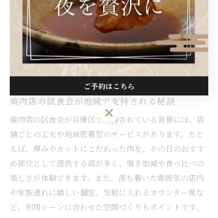
イベント参加時は、予約が必要な場合や当日限定の特別
コースが用意されることも多く、最新情報は各店舗の公
式サイトやSNSでチェックするのがおすすめです。焼肉
好き同士が交流できる機会としても、こうしたイベント
は大きな役割を果たしています。
ご予約はこちら
焼肉店の試食会が地域で支持される秘訣
ご予約はこちら
焼肉店の試食会が兵庫区で支持されている背景には、店
舗ごとの工夫や地域密着型のサービスがあります。たと
えば、厚みやカットにこだわった肉を、その日のおすす
め部位として提供する店が多く、焼き加減や食べ比べの
楽しさが体験できます。また、落ち着いた雰囲気の店内
や家族連れに嬉しい個室、気軽に入れるカウンター席な
ど、利用シーンに合わせた空間づくりもポイントです。