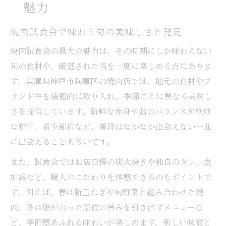
魅力
焼肉通も満足する兵庫区ならではの逸品
焼肉試食会で味わう旬の美味しさと発見
焼肉の奥深さを引き出す地元食材の活用
焼肉の試食会が広げる味の世界と発見
焼肉試食会の最大の魅力は、その時期にしか味わえない
旬の食材や、厳選された肉を一度に楽しめる点にありま
焼肉イベントで注目される新メニュー体験
す。兵庫県神戸市兵庫区の焼肉店では、地元の食材やブ
地元で人気の焼肉試食会が話題に
ランド牛を積極的に取り入れ、季節ごとに異なる美味し
焼肉試食会の評判が高まる理由を解説
さを提供しています。新鮮な赤身や脂のバランスが絶妙
焼肉好きが集まる話題のイベント事情
な和牛、希少部位など、普段はなかなか出会えない一皿
焼肉店の試食会が地域で支持される秘訣
に出会えることも多いです。
焼肉の味比べが人気の体験型試食会とは
また、試食会ではお店自慢の炭火焼きや独自のタレ、塩
焼肉イベントで盛り上がる地域コミュニテ
加減など、職人のこだわりを体感できるのもポイントで
ィ
す。例えば、春は新玉ねぎや旬野菜と組み合わせた焼
焼肉選びに迷うなら試食会参加がコツ
肉、冬は脂がのった部位の旨みを引き出すメニューな
焼肉選びで失敗しない試食会活用法
ど、季節感あふれる味わいが楽しめます。新しい味覚と