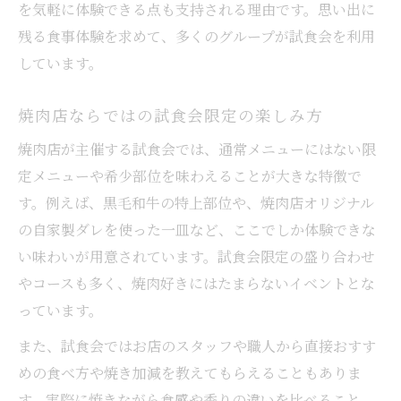
を気軽に体験できる点も支持される理由です。思い出に
焼肉体験が生み出す家族や友人との絆
残る食事体験を求めて、多くのグループが試食会を利用
焼肉の試食会で味わう季節ごとの楽しみ
しています。
焼肉イベントで身近に感じる地元食文化
焼肉試食会参加で広がる交流の輪
焼肉店ならではの試食会限定の楽しみ方
焼肉店が主催する試食会では、通常メニューにはない限
定メニューや希少部位を味わえることが大きな特徴で
す。例えば、黒毛和牛の特上部位や、焼肉店オリジナル
の自家製ダレを使った一皿など、ここでしか体験できな
い味わいが用意されています。試食会限定の盛り合わせ
やコースも多く、焼肉好きにはたまらないイベントとな
っています。
また、試食会ではお店のスタッフや職人から直接おすす
めの食べ方や焼き加減を教えてもらえることもありま
す。実際に焼きながら食感や香りの違いを比べること