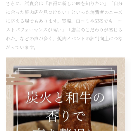
さらに、試食会は「お得に新しい味を知りたい」「自分
に合った焼肉店を見つけたい」といった消費者のニーズ
に応える場でもあります。実際、口コミやSNSでも「コ
ストパフォーマンスが高い」「店主のこだわりが感じら
れた」などの声が多く、焼肉イベントの評判向上につな
がっています。
焼肉好きが集まる話題のイベント事情
兵庫区では、焼肉を愛する方々が集まる多彩な試食イベ
ントが定期的に開催されています。こうしたイベントで
は、神戸牛をはじめとするブランド肉や、炭火焼の香ば
しさを活かしたメニューが並び、参加者同士で味の違い
を語り合うのも醍醐味です。中には新店舗のオープン記
念や限定メニューの発表会もあり、焼肉ファンの間で話
題となっています。