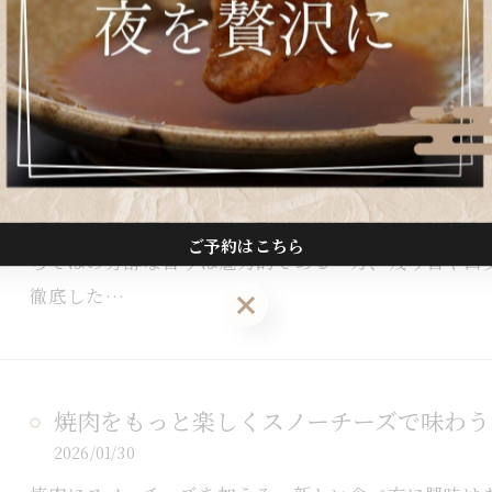
とが増え…
焼肉後のお清め徹底ガイド快適空間と口臭
2026/02/06
焼肉を自宅で楽しんだ後、部屋や服に染みつく独特の
ご予約はこちら
らではの芳醇な香りは魅力的である一方、残り香や口
徹底した…
ご予約はこちら
焼肉をもっと楽しくスノーチーズで味わう
2026/01/30