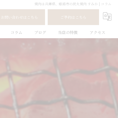
焼肉は兵庫県、姫路市の炭火焼肉 すみか | コラム
お問い合わせはこちら
ご予約はこちら
コラム
ブログ
当店の特徴
アクセス
和牛
飲み放題
炭火
座敷
宴会