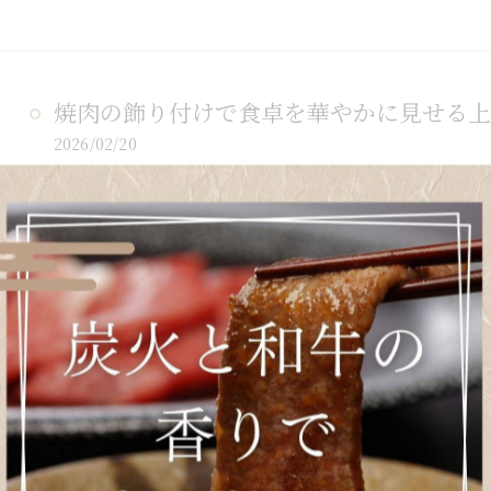
焼肉の飾り付けで食卓を華やかに見せる上
2026/02/20
焼肉を自宅で上品に演出したいと感じたことはありま
の上質な食材や大切な集いのひとときを、さらに特別
ンスや器…
焼肉とデザートで満足度アップ兵庫県姫路
2026/02/13
焼肉とデザートのどちらも妥協したくないと感じるこ
アでは、焼肉の醍醐味を味わった後に楽しめるデザー